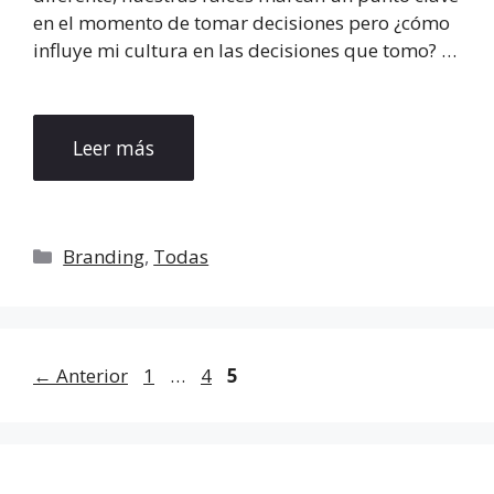
en el momento de tomar decisiones pero ¿cómo
influye mi cultura en las decisiones que tomo? …
Leer más
Categorías
Branding
,
Todas
Página
Página
Página
←
Anterior
1
…
4
5