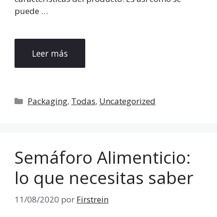
puede …
Leer más
Categorías
Packaging
,
Todas
,
Uncategorized
Semáforo Alimenticio:
lo que necesitas saber
11/08/2020
por
Firstrein