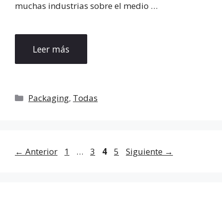
muchas industrias sobre el medio …
Leer más
Categorías
Packaging
,
Todas
Página
Página
Página
Página
←
Anterior
1
…
3
4
5
Siguiente
→