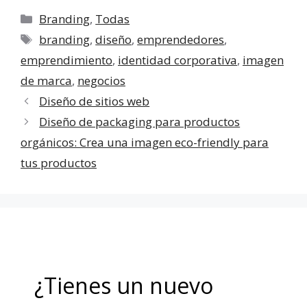
Categorías
Branding
,
Todas
Etiquetas
branding
,
diseño
,
emprendedores
,
emprendimiento
,
identidad corporativa
,
imagen
de marca
,
negocios
Diseño de sitios web
Diseño de packaging para productos
orgánicos: Crea una imagen eco-friendly para
tus productos
¿Tienes un nuevo