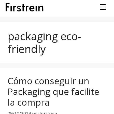
Saltar
☰
al
contenido
packaging eco-
friendly
Cómo conseguir un
Packaging que facilite
la compra
29/10/2019
por
Firstrein