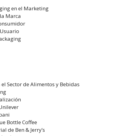
ging en el Marketing
 la Marca
Consumidor
 Usuario
Packaging
el Sector de Alimentos y Bebidas
ing
alización
Unilever
bani
e Bottle Coffee
al de Ben & Jerry’s