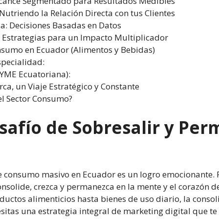
 Alcance Segmentado para Resultados Medibles
utriendo la Relación Directa con tus Clientes
ua: Decisiones Basadas en Datos
s Estrategias para un Impacto Multiplicador
nsumo en Ecuador (Alimentos y Bebidas)
pecialidad:
PYME Ecuatoriana):
ca, un Viaje Estratégico y Constante
 el Sector Consumo?
esafío de Sobresalir y Per
de consumo masivo en Ecuador es un logro emocionante. 
onsolide, crezca y permanezca en la mente y el corazón d
ctos alimenticios hasta bienes de uso diario, la consoli
itas una estrategia integral de marketing digital que te